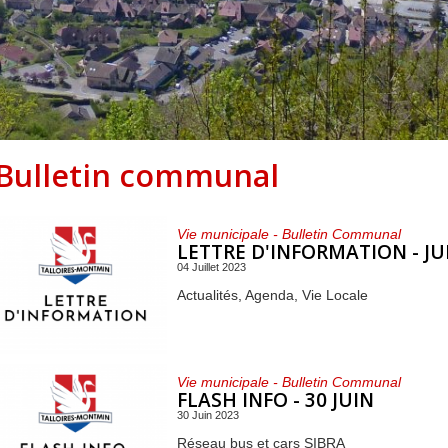
Centre de loisirs et
Mercredis
Subventions
périscolaire
périscolaire
Vacances scolaires
Bulletin communal
Vie municipale - Bulletin Communal
LETTRE D'INFORMATION - JU
04 Juillet 2023
Actualités, Agenda, Vie Locale
Vie municipale - Bulletin Communal
FLASH INFO - 30 JUIN
30 Juin 2023
Réseau bus et cars SIBRA