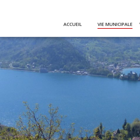
ACCUEIL
VIE MUNICIPALE
Actualités et agenda
Ac
Conseil municipal
A
Actes
Réglementaires
Services municipaux
Intercommunalité
Bulletin communal
CCAS
Enfance
Emplois / Marchés
Finances