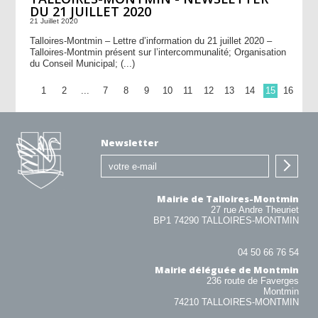
DU 21 JUILLET 2020
21 Juillet 2020
Talloires-Montmin – Lettre d’information du 21 juillet 2020 –
Talloires-Montmin présent sur l’intercommunalité; Organisation
du Conseil Municipal; (...)
1
2
...
7
8
9
10
11
12
13
14
15
16
Newsletter
Mairie de Talloires-Montmin
27 rue Andre Theuriet
BP1 74290 TALLOIRES-MONTMIN
04 50 66 76 54
Mairie déléguée de Montmin
236 route de Faverges
Montmin
74210 TALLOIRES-MONTMIN