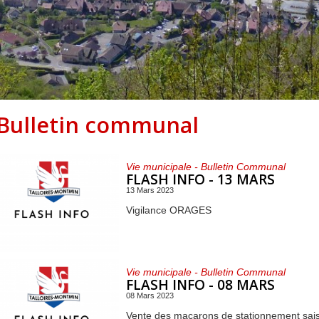
Centre de loisirs et
Mercredis
Subventions
périscolaire
périscolaire
Vacances scolaires
Bulletin communal
Vie municipale - Bulletin Communal
FLASH INFO - 13 MARS
13 Mars 2023
Vigilance ORAGES
Vie municipale - Bulletin Communal
FLASH INFO - 08 MARS
08 Mars 2023
Vente des macarons de stationnement sais