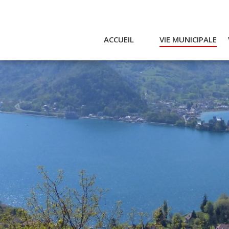
ACCUEIL
VIE MUNICIPALE
Actualités et agenda
Ac
Conseil municipal
A
Actes
Réglementaires
Services municipaux
Intercommunalité
Bulletin communal
CCAS
Enfance
Emplois / Marchés
Finances