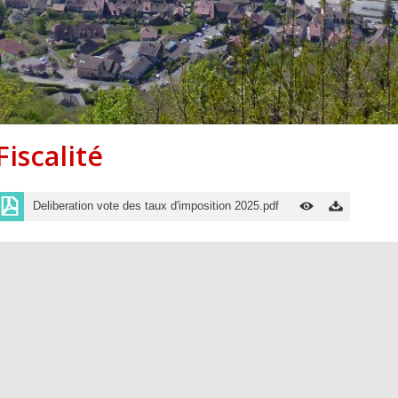
Centre de loisirs et
Mercredis
Subventions
périscolaire
périscolaire
Vacances scolaires
Fiscalité
Deliberation vote des taux d'imposition 2025.pdf