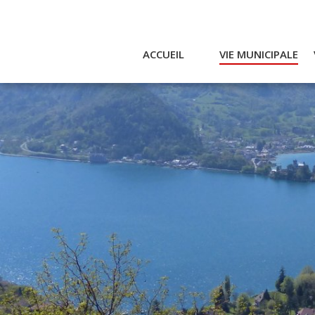
ACCUEIL
VIE MUNICIPALE
Actualités et agenda
Ac
Conseil municipal
A
Actes
Réglementaires
Services municipaux
Intercommunalité
Bulletin communal
CCAS
Enfance
Emplois / Marchés
Finances