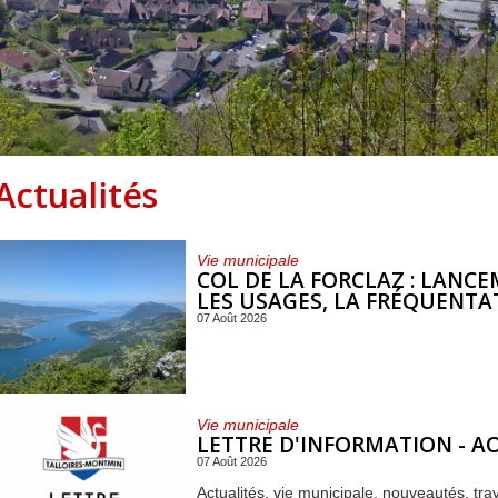
Centre de loisirs et
Mercredis
Subventions
périscolaire
périscolaire
Vacances scolaires
Actualités
Vie municipale
COL DE LA FORCLAZ : LANC
LES USAGES, LA FRÉQUENTAT
07 Août 2026
Vie municipale
LETTRE D'INFORMATION - A
07 Août 2026
Actualités, vie municipale, nouveautés, tra