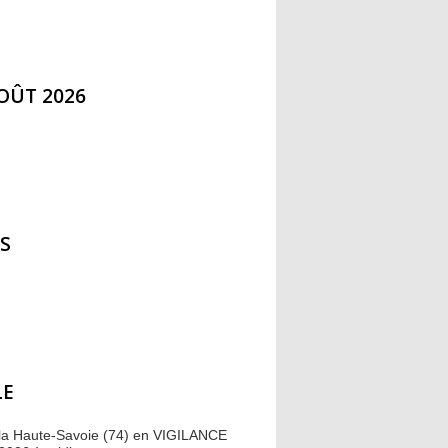
AOÛT 2026
S
LE
 la Haute-Savoie (74) en VIGILANCE