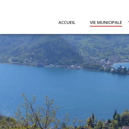
ACCUEIL
VIE MUNICIPALE
Actualités et agenda
Ac
Conseil municipal
A
Actes
Réglementaires
Services municipaux
Intercommunalité
Bulletin communal
CCAS
Enfance
Emplois / Marchés
Finances