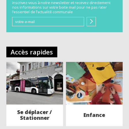
Inscrivez-vous à notre
newsletter
et recevez directement
nos informations sur votre boite mail pour ne pas rater
l’essentiel de l’actualité communale
Accès rapides
Se déplacer /
Enfance
Stationner