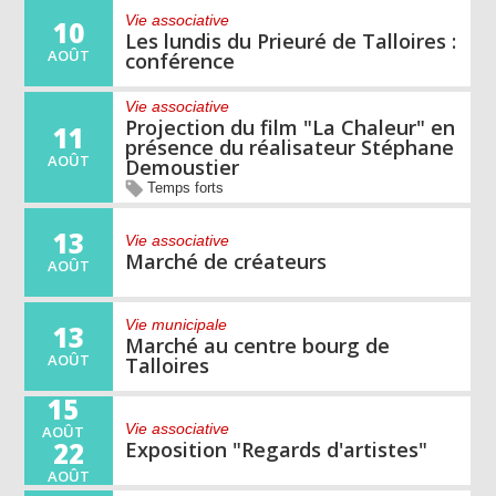
Vie associative
10
Les lundis du Prieuré de Talloires :
AOÛT
conférence
Vie associative
Projection du film "La Chaleur" en
11
présence du réalisateur Stéphane
AOÛT
Demoustier
Temps forts
13
Vie associative
Marché de créateurs
AOÛT
Vie municipale
13
Marché au centre bourg de
AOÛT
Talloires
15
Vie associative
AOÛT
22
Exposition "Regards d'artistes"
AOÛT