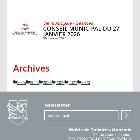
Vie municipale - Séances
CONSEIL MUNICIPAL DU 27
JANVIER 2026
30 Janvier 2026
Archives
2025
2024
2023
2022
2021
2020
Newsletter
Mairie de Talloires-Montmin
27 rue Andre Theuriet
BP1 74290 TALLOIRES-MONTMIN