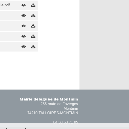
le.pdf
Mairie déléguée de Montmin
236 route de Faverges
Montmin
74210 TALLOIRES-MONTMIN
04 50 60 71 05