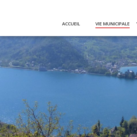
ACCUEIL
VIE MUNICIPALE
Actualités et agenda
Ac
Conseil municipal
A
Actes
Réglementaires
Services municipaux
Intercommunalité
Bulletin communal
CCAS
Enfance
Emplois / Marchés
Finances