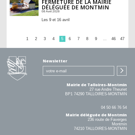
FERMETURE DE LA MAIRIE
DÉLÉGUÉE DE MONTMIN
08 Avril 2026
Les 9 et 16 avril
1
2
3
4
5
6
7
8
9
...
46
47
Newsletter
Mairie de Talloires-Montmin
27 rue Andre Theuriet
BP1 74290 TALLOIRES-MONTMIN
04 50 66 76 54
Mairie déléguée de Montmin
236 route de Faverges
Montmin
74210 TALLOIRES-MONTMIN