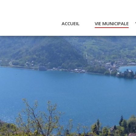
ACCUEIL
VIE MUNICIPALE
Actualités et agenda
Ac
Conseil municipal
A
Actes
Réglementaires
Services municipaux
Intercommunalité
Bulletin communal
CCAS
Enfance
Emplois / Marchés
Finances