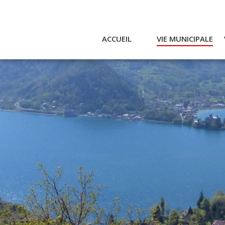
ACCUEIL
VIE MUNICIPALE
Actualités et agenda
Ac
Conseil municipal
A
Actes
Réglementaires
Services municipaux
Intercommunalité
Bulletin communal
CCAS
Enfance
Emplois / Marchés
Finances