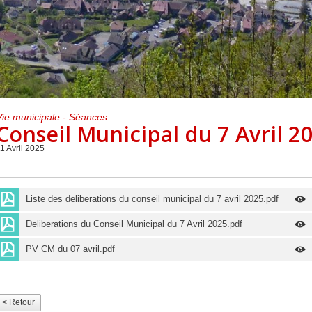
Centre de loisirs et
Mercredis
Subventions
périscolaire
périscolaire
Vacances scolaires
Vie municipale - Séances
Conseil Municipal du 7 Avril 2
1 Avril 2025
Liste des deliberations du conseil municipal du 7 avril 2025.pdf
Deliberations du Conseil Municipal du 7 Avril 2025.pdf
PV CM du 07 avril.pdf
< Retour