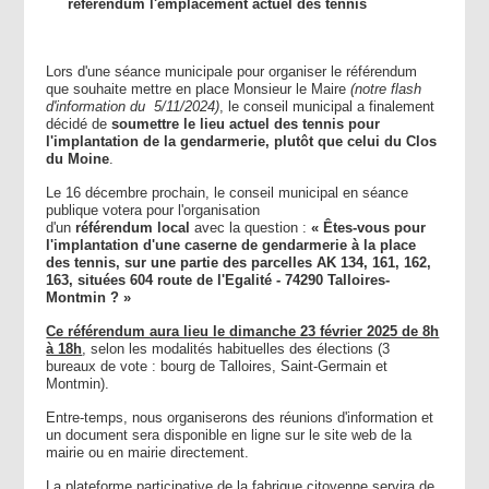
référendum l'emplacement actuel des tennis
Lors d'une séance municipale pour organiser le référendum
que souhaite mettre en place Monsieur le Maire
(notre flash
d'information du 5/11/2024)
, le conseil municipal a finalement
décidé de
soumettre le lieu actuel des tennis pour
l'implantation de la gendarmerie, plutôt que celui du Clos
du Moine
.
Le 16 décembre prochain, le conseil municipal en séance
publique votera pour l'organisation
d'un
référendum
local
avec la question :
« Êtes-vous pour
l'implantation d'une caserne de gendarmerie à la place
des tennis, sur une partie des parcelles AK 134, 161, 162,
163, situées 604 route de l'Egalité - 74290 Talloires-
Montmin ? »
Ce référendum aura lieu le dimanche 23 février 2025 de 8h
à 18h
, selon les modalités habituelles des élections (3
bureaux de vote : bourg de Talloires, Saint-Germain et
Montmin).
Entre-temps, nous organiserons des réunions d'information et
un document sera disponible en ligne sur le site web de la
mairie ou en mairie directement.
La plateforme participative de la fabrique citoyenne servira de