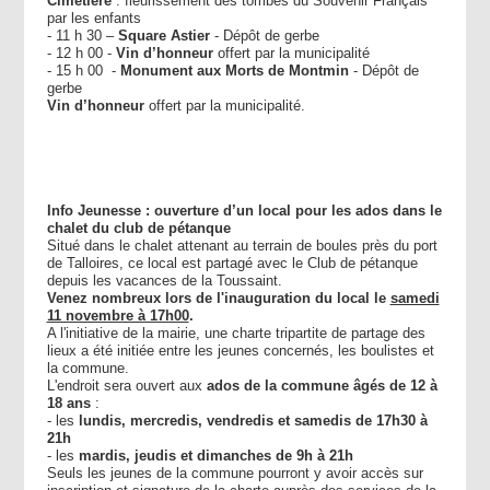
Cimetière
: fleurissement des tombes du Souvenir Français
par les enfants
- 11 h 30 –
Square Astier
- Dépôt de gerbe
- 12 h 00 -
Vin d’honneur
offert par la municipalité
- 15 h 00 -
Monument aux Morts de Montmin
- Dépôt de
gerbe
Vin d’honneur
offert par la municipalité.
Info Jeunesse : ouverture d’un local pour les ados dans le
chalet du club de pétanque
Situé dans le chalet attenant au terrain de boules près du port
de Talloires, ce local est partagé avec le Club de pétanque
depuis les vacances de la Toussaint.
Venez nombreux lors de l'inauguration du local le
samedi
11 novembre à 17h00
.
A l'initiative de la mairie, une charte tripartite de partage des
lieux a été initiée entre les jeunes concernés, les boulistes et
la commune.
L'endroit sera ouvert aux
ados de la commune âgés de 12 à
18 ans
:
- les
lundis, mercredis, vendredis et samedis de 17h30 à
21h
- les
mardis, jeudis et dimanches de 9h à 21h
Seuls les jeunes de la commune pourront y avoir accès sur