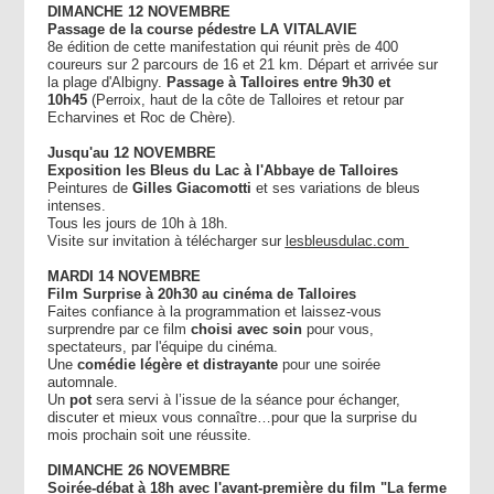
DIMANCHE 12 NOVEMBRE
Passage de la course pédestre LA VITALAVIE
8e édition de cette manifestation qui réunit près de 400
coureurs sur 2 parcours de 16 et 21 km. Départ et arrivée sur
la plage d'Albigny.
Passage à Talloires entre 9h30 et
10h45
(Perroix, haut de la côte de Talloires et retour par
Echarvines et Roc de Chère).
Jusqu'au 12 NOVEMBRE
Exposition les Bleus du Lac à l'Abbaye de Talloires
Peintures de
Gilles Giacomotti
et ses variations de bleus
intenses.
Tous les jours de 10h à 18h.
Visite sur invitation à télécharger sur
lesbleusdulac.com
MARDI 14 NOVEMBRE
Film Surprise à 20h30 au cinéma de Talloires
Faites confiance à la programmation et laissez-vous
surprendre par ce film
choisi
avec soin
pour vous,
spectateurs, par l'équipe du cinéma.
Une
comédie légère et distrayante
pour une soirée
automnale.
Un
pot
sera servi à l’issue de la séance pour échanger,
discuter et mieux vous connaître…pour que la surprise du
mois prochain soit une réussite.
DIMANCHE 26 NOVEMBRE
Soirée-débat à 18h avec l'avant-première du film "La ferme