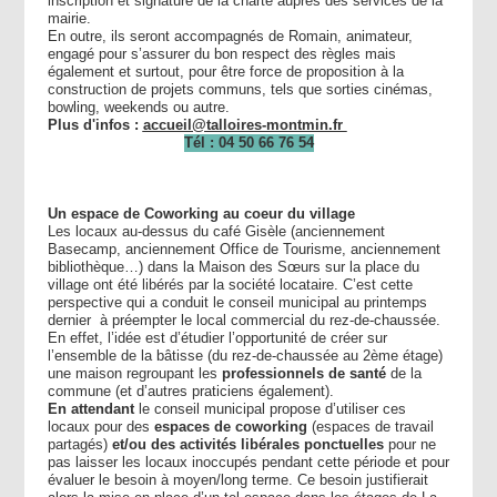
inscription et signature de la charte auprès des services de la
mairie.
En outre, ils seront accompagnés de Romain, animateur,
engagé pour s’assurer du bon respect des règles mais
également et surtout, pour être force de proposition à la
construction de projets communs, tels que sorties cinémas,
bowling, weekends ou autre.
Plus d'infos :
accueil@talloires-montmin.fr
Tél : 04 50 66 76 54
Un espace de Coworking au coeur du village
Les locaux au-dessus du café Gisèle (anciennement
Basecamp, anciennement Office de Tourisme, anciennement
bibliothèque…) dans la Maison des Sœurs sur la place du
village ont été libérés par la société locataire. C’est cette
perspective qui a conduit le conseil municipal au printemps
dernier à préempter le local commercial du rez-de-chaussée.
En effet, l’idée est d’étudier l’opportunité de créer sur
l’ensemble de la bâtisse (du rez-de-chaussée au 2ème étage)
une maison regroupant les
professionnels de santé
de la
commune (et d’autres praticiens également).
En attendant
le conseil municipal propose d’utiliser ces
locaux pour des
espaces de coworking
(espaces de travail
partagés)
et/ou des activités libérales ponctuelles
pour ne
pas laisser les locaux inoccupés pendant cette période et pour
évaluer le besoin à moyen/long terme. Ce besoin justifierait