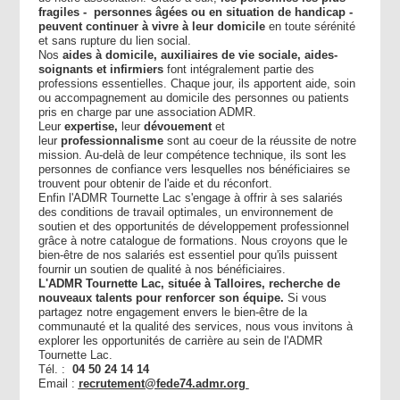
fragiles - personnes âgées ou en situation de handicap -
peuvent continuer à vivre à leur domicile
en toute sérénité
et sans rupture du lien social.
Nos
aides à domicile, auxiliaires de vie sociale, aides-
soignants et infirmiers
font intégralement partie des
professions essentielles. Chaque jour, ils apportent aide, soin
ou accompagnement au domicile des personnes ou patients
pris en charge par une association ADMR.
Leur
expertise,
leur
dévouement
et
leur
professionnalisme
sont au coeur de la réussite de notre
mission. Au-delà de leur compétence technique, ils sont les
personnes de confiance vers lesquelles nos bénéficiaires se
trouvent pour obtenir de l'aide et du réconfort.
Enfin l'ADMR Tournette Lac s'engage à offrir à ses salariés
des conditions de travail optimales, un environnement de
soutien et des opportunités de développement professionnel
grâce à notre catalogue de formations. Nous croyons que le
bien-être de nos salariés est essentiel pour qu'ils puissent
fournir un soutien de qualité à nos bénéficiaires.
L'ADMR Tournette Lac, située à Talloires, recherche de
nouveaux talents pour renforcer son équipe.
Si vous
partagez notre engagement envers le bien-être de la
communauté et la qualité des services, nous vous invitons à
explorer les opportunités de carrière au sein de l'ADMR
Tournette Lac.
Tél. :
04 50 24 14 14
Email :
recrutement@fede74.admr.org