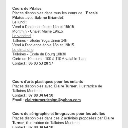
Cours de Pilates
Places disponibles dans tous les cours de L'
Escale
Pilates
avec
Sabine Briandet
.
Le lundi
:
Vérel à l'ancienne école 14h et 15h15
Montmin - Chalet Mairie 19h15
Le vendredi
:
Talloires - Studio Yoga Union 14h
Vérel à l'ancienne école 18h et 19h15
Le dimanche
:
Talloires - Ecole du Bourg 10h30
Carte de 10 cours : 100 à 110 € valable 1 an.
Contact :
06 03 53 28 57
Cours d'arts plastiques pour les enfants
Places disponibles avec
Claire Turner
, illustratrice de
Talloires-Montmin.
Contact :
07 88 34 64 50
Email :
claireturnerdesign@yahoo.com
Cours de sérigraphie et linogravure pour les adultes
Places disponibles dans ces 2 activités proposées par
Claire
Turner
, illustratrice de Talloires-Montmin.
Contact :
07 88 34 64 50