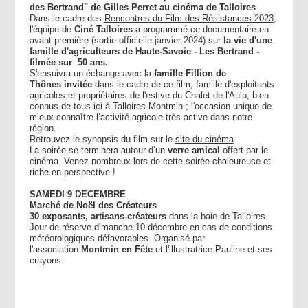
des Bertrand" de Gilles Perret au cinéma de Talloires
Dans le cadre des
Rencontres du Film des Résistances 2023
,
l'équipe de
Ciné Talloires
a programmé ce documentaire en
avant-première (sortie officielle janvier 2024) sur
la vie d'une
famille d'agriculteurs de Haute-Savoie - Les Bertrand -
filmée sur 50 ans.
S'ensuivra un échange avec la
famille Fillion de
Thônes
invitée
dans le cadre de ce film, famille d'exploitants
agricoles et propriétaires de l'estive du Chalet de l'Aulp, bien
connus de tous ici à Talloires-Montmin ; l'occasion unique de
mieux connaître l’activité agricole très active dans notre
région.
Retrouvez le synopsis du film sur le
site du cinéma
.
La soirée se terminera autour d’un
verre amical
offert par le
cinéma. Venez nombreux lors de cette soirée chaleureuse et
riche en perspective !
SAMEDI 9 DECEMBRE
Marché de Noël des Créateurs
30 exposants, artisans-créateurs
dans la baie de Talloires.
Jour de réserve dimanche 10 décembre en cas de conditions
météorologiques défavorables. Organisé par
l'association
Montmin en Fête
et l'illustratrice Pauline et ses
crayons.