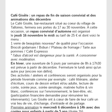
Café Gisèle : un repas de fin de saison convivial et des
animations dès décembre
Le Café Gisèle, bar-restaurant situé au coeur du village de
Talloires, fermera ses portes du 17 au 30 novembre. A cette
occasion, un
repas convivial d’automne
est organisé
le
jeudi 16 novembre le midi
au tarif de 25 € et dont voici le
menu :
1 verre de beaujolais nouveau* de qualité pour l’occasion
Brocoli godamare / Bobun / Plateau de fromage / Tarte aux
pommes / Café Expresso
* l'abus d'alcool est dangereux pour la santé. A consommer
avec modération.
En hiver
, une ouverture de 5 jours par semaine de 8h à 17h30
est prévue à partir de décembre. Fermeture le lundi ainsi qu'un
autre jour (encore non défini).
Des activités / ateliers et conférences seront organisés pour la
période hivernale comme par exemple : café littéraire, atelier
d’écriture, cours de dessin enfant et/ou adulte, lecture de
conte, soirée jeux, soirée œnologie, matinée huître & vin
blanc, conférences sur l’environnement, le bien-être, etc.
(participation financière demandée pour rémunérer les
intervenants). Les Gisèle ont à cœur de faire de leur café un
vrai lieu de vie, d’échange, d’entraide et de partage.
Première animation
le
mercredi 6 décembre à 14h avec des
contes pour enfants à partir de 5 ans
(durée 1h).