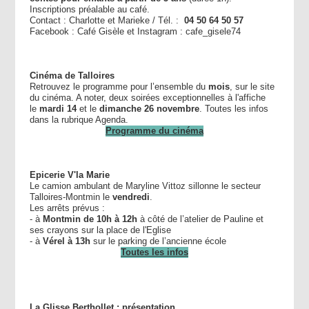
Inscriptions préalable au café.
Contact : Charlotte et Marieke / Tél. :
04 50 64 50 57
Facebook : Café Gisèle et Instagram : cafe_gisele74
Cinéma de Talloires
Retrouvez le programme pour l’ensemble du
mois
, sur le site
du cinéma. A noter, deux soirées exceptionnelles à l'affiche
le
mardi 14
et le
dimanche 26 novembre
. Toutes les infos
dans la rubrique Agenda.
Programme du cinéma
Epicerie V'la Marie
Le camion ambulant de Maryline Vittoz sillonne le secteur
Talloires-Montmin le
vendredi
.
Les arrêts prévus :
- à
Montmin de 10h à 12h
à côté de l’atelier de Pauline et
ses crayons sur la place de l'Eglise
- à
Vérel à 13h
sur le parking de l’ancienne école
Toutes les infos
La Glisse Berthollet : présentation