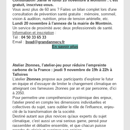
Consultation Santé le lundi 20 novembre à Montmin : c'est
gratuit, inscrivez-vous.
Vous avez plus de 60 ans ? Faites un bilan complet lors d'une
consultation de prévention santé gratuite : mémoire, sommeil,
vision & audition, nutrition, prise de tension artérielle, etc.
Lundi 20 novembre à l'annexe de la mairie de Montmin.
Un service de proximité avec deux professionnels de santé.
Information et inscription
:
Tél :
04 50 33 65 33
Email :
bvad@grandannecy.fr
En savoir plus
Atelier 2tonnes, l'atelier-jeu pour réduire l'empreinte
carbone de la France : jeudi 9 novembre de 19h à 22h à
Talloires
L'atelier
2tonnes
propose aux participants d’explorer le futur
en équipe et d’essayer de limiter le changement climatique en
atteignant ces fameuses 2tonnes par an et par personne, d’ici
à 2050.
Pour permettre une compréhension systémique des enjeux,
l'atelier prend en compte les dimensions individuelles et
collectives du sujet, sans oublier le rôle de l'influence, enjeu-
clé de la transformation de la société.
Destiné autant aux plus novices qu'aux experts du sujet
climatique, c'est aussi un vrai serious game, pensé pour
rassembler et débattre ensemble, et que chacun puisse