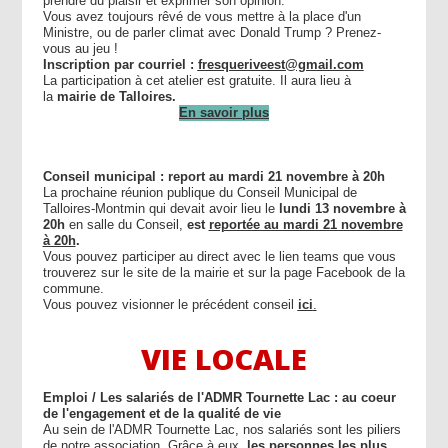
prendre du plaisir et exprimer son opinion.
Vous avez toujours rêvé de vous mettre à la place d'un
Ministre, ou de parler climat avec Donald Trump ? Prenez-
vous au jeu !
Inscription par courriel :
fresqueriveest@gmail.com
La participation à cet atelier est gratuite. Il aura lieu à
la
mairie de Talloires.
En savoir plus
Conseil municipal : report au mardi 21 novembre à 20h
La prochaine réunion publique du Conseil Municipal de
Talloires-Montmin qui devait avoir lieu le
lundi 13 novembre à
20h
en salle du Conseil,
est
reportée au mardi 21 novembre
à 20h
.
Vous pouvez participer au direct avec le lien teams que vous
trouverez sur le site de la mairie et sur la page Facebook de la
commune.
Vous pouvez visionner le précédent conseil
ici
.
VIE LOCALE
Emploi / Les salariés de l'ADMR Tournette Lac : au coeur
de l'engagement et de la qualité de vie
Au sein de l'ADMR Tournette Lac, nos salariés sont les piliers
de notre association. Grâce à eux,
les personnes les plus