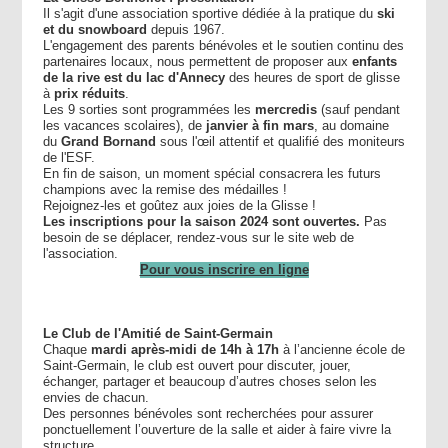
Il s'agit d'une association sportive dédiée à la pratique du
ski
et du snowboard
depuis 1967.
L'engagement des parents bénévoles et le soutien continu des
partenaires locaux, nous permettent de proposer aux
enfants
de la rive est du lac d'Annecy
des heures de sport de glisse
à
prix réduits
.
Les 9 sorties sont programmées les
mercredis
(sauf pendant
les vacances scolaires), de
janvier à fin mars
, au domaine
du
Grand Bornand
sous l'œil attentif et qualifié des moniteurs
de l'ESF.
En fin de saison, un moment spécial consacrera les futurs
champions avec la remise des médailles !
Rejoignez-les et goûtez aux joies de la Glisse !
Les inscriptions pour la saison 2024 sont ouvertes.
Pas
besoin de se déplacer, rendez-vous sur le site web de
l'association.
Pour vous inscrire en ligne
Le Club de l'Amitié de Saint-Germain
Chaque
mardi après-midi de 14h à 17h
à l’ancienne école de
Saint-Germain, le club est ouvert pour discuter, jouer,
échanger, partager et beaucoup d’autres choses selon les
envies de chacun.
Des personnes bénévoles sont recherchées pour assurer
ponctuellement l’ouverture de la salle et aider à faire vivre la
structure.