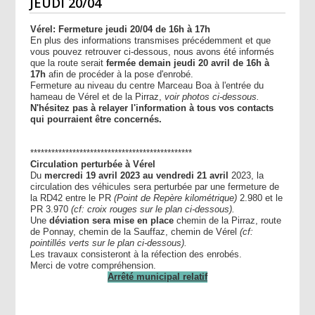
JEUDI 20/04
Vérel: Fermeture jeudi 20/04 de 16h à 17h
En plus des informations transmises précédemment et que
vous pouvez retrouver ci-dessous, nous avons été informés
que la route serait
fermée demain jeudi 20 avril de 16h à
17h
afin de procéder à la pose d'enrobé.
Fermeture au niveau du centre Marceau Boa à l'entrée du
hameau de Vérel et de la Pirraz,
voir photos ci-dessous.
N'hésitez pas à relayer l'information à tous vos contacts
qui pourraient être concernés.
**********************************************
Circulation perturbée à Vérel
Du
mercredi 19 avril 2023 au vendredi 21 avril
2023, la
circulation des véhicules sera perturbée par une fermeture de
la RD42 entre le PR
(Point de Repère kilométrique)
2.980 et le
PR 3.970
(cf: croix rouges sur le plan ci-dessous).
Une
déviation sera mise en place
chemin de la Pirraz, route
de Ponnay, chemin de la Sauffaz, chemin de Vérel
(cf:
pointillés verts sur le plan ci-dessous).
Les travaux consisteront à la réfection des enrobés.
Merci de votre compréhension.
Arrêté municipal relatif