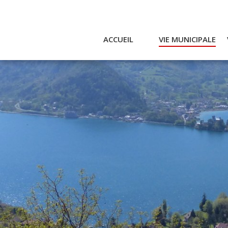
ACCUEIL
VIE MUNICIPALE
Actualités et agenda
Ac
Conseil municipal
A
Actes
Réglementaires
Services municipaux
Intercommunalité
Bulletin communal
CCAS
Enfance
Emplois / Marchés
Finances