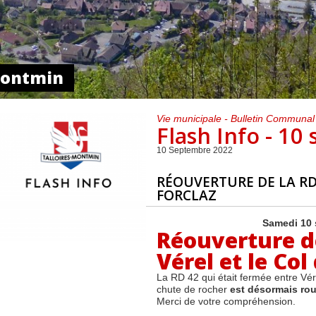
Centre de loisirs et
Mercredis
Subventions
périscolaire
périscolaire
Vacances scolaires
-Montmin
Vie municipale - Bulletin Communal
Flash Info - 1
10 Septembre 2022
RÉOUVERTURE DE LA RD4
FORCLAZ
Samedi 10 
Réouverture d
Vérel et le Col
La RD 42 qui était fermée entre Vére
chute de rocher
est désormais rou
Merci de votre compréhension.