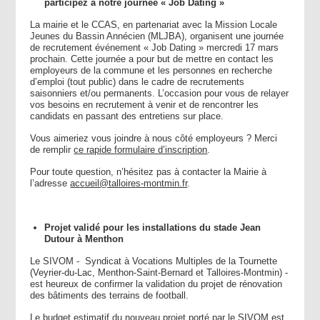
participez à notre journée « Job Dating »
La mairie et le CCAS, en partenariat avec la Mission Locale
Jeunes du Bassin Annécien (MLJBA), organisent une journée
de recrutement événement « Job Dating » mercredi 17 mars
prochain. Cette journée a pour but de mettre en contact les
employeurs de la commune et les personnes en recherche
d’emploi (tout public) dans le cadre de recrutements
saisonniers et/ou permanents. L’occasion pour vous de relayer
vos besoins en recrutement à venir et de rencontrer les
candidats en passant des entretiens sur place.
Vous aimeriez vous joindre à nous côté employeurs ? Merci
de remplir
ce rapide formulaire d’inscription
.
Pour toute question, n’hésitez pas à contacter la Mairie à
l’adresse
accueil@talloires-montmin.fr
.
Projet validé pour les installations du stade Jean
Dutour à Menthon
Le SIVOM - Syndicat à Vocations Multiples de la Tournette
(Veyrier-du-Lac, Menthon-Saint-Bernard et Talloires-Montmin) -
est heureux de confirmer la validation du projet de rénovation
des bâtiments des terrains de football.
Le budget estimatif du nouveau projet porté par le SIVOM est