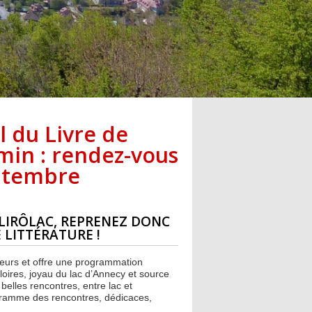
al du Livre de
min : rendez-vous
eptembre
 LIRÔLAC, REPRENEZ DONC
 LITTÉRATURE !
teurs et offre une programmation
lloires, joyau du lac d’Annecy et source
 belles rencontres, entre lac et
ogramme des rencontres, dédicaces,