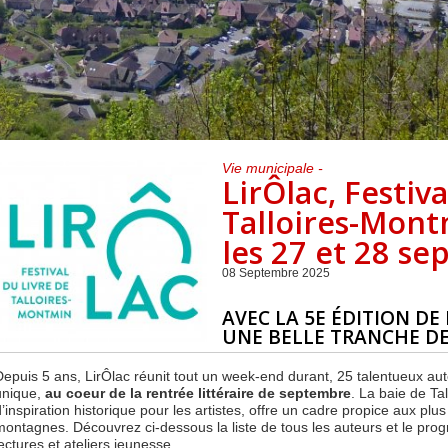
Centre de loisirs et
Mercredis
Subventions
périscolaire
périscolaire
Vacances scolaires
Vie municipale -
LirÔlac, Festiv
Talloires-Mont
les 27 et 28 s
08 Septembre 2025
AVEC LA 5E ÉDITION DE
UNE BELLE TRANCHE DE
Depuis 5 ans, LirÔlac réunit tout un week-end durant, 25 talentueux au
unique,
au coeur de la rentrée littéraire de septembre
. La baie de Ta
d’inspiration historique pour les artistes, offre un cadre propice aux plus
montagnes. Découvrez ci-dessous la liste de tous les auteurs et le pr
lectures et ateliers jeunesse.