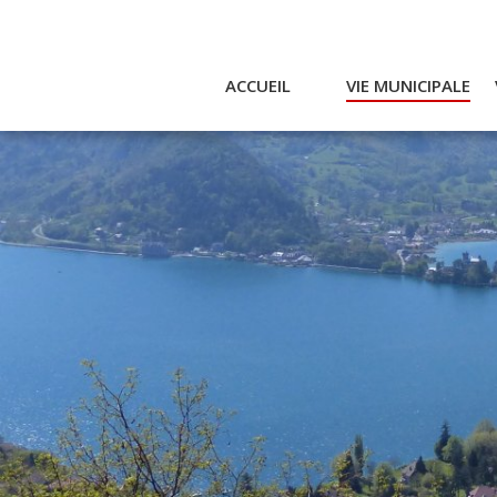
ACCUEIL
VIE MUNICIPALE
Actualités et agenda
Ac
Conseil municipal
A
Actes
Réglementaires
Services municipaux
Intercommunalité
Bulletin communal
CCAS
Enfance
Emplois / Marchés
Finances