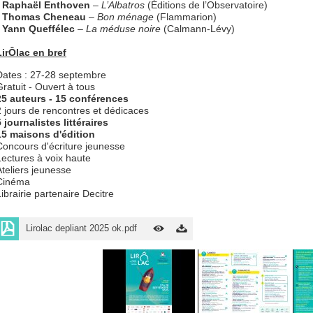
-
Raphaël Enthoven
–
L’Albatros
(Éditions de l’Observatoire)
-
Thomas Cheneau
–
Bon ménage
(Flammarion)
-
Yann Queffélec
–
La méduse noire
(Calmann-Lévy)
LirÔlac en bref
Dates : 27-28 septembre
Gratuit - Ouvert à tous
25 auteurs - 15 conférences
2 jours de rencontres et dédicaces
5 journalistes littéraires
15 maisons d'édition
Concours d'écriture jeunesse
Lectures à voix haute
Ateliers jeunesse
Cinéma
Librairie partenaire Decitre
Lirolac depliant 2025 ok.pdf