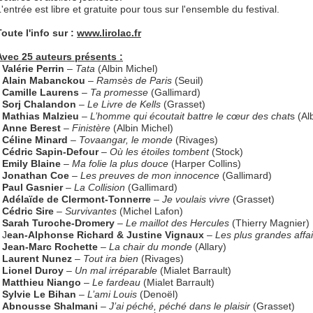
'entrée est libre et gratuite pour tous sur l'ensemble du festival.
Toute l'info sur :
www.lirolac.fr
Avec 25 auteurs présents :
-
Valérie Perrin
–
Tata
(Albin Michel)
-
Alain Mabanckou
–
Ramsès de Paris
(Seuil)
-
Camille Laurens
–
Ta promesse
(Gallimard)
-
Sorj Chalandon
–
Le Livre de Kells
(Grasset)
-
Mathias Malzieu
–
L’homme qui écoutait battre le cœur des chat
s (Al
-
Anne Berest
–
Finistère
(Albin Michel)
-
Céline Minard
–
Tovaangar, le monde
(Rivages)
-
Cédric Sapin-Defour
–
Où les étoiles tombent
(Stock)
-
Emily Blaine
–
Ma folie la plus douce
(Harper Collins)
-
Jonathan Coe
–
Les preuves de mon innocence
(Gallimard)
-
Paul Gasnier
–
La Collision
(Gallimard)
-
Adélaïde de Clermont-Tonnerre
–
Je voulais vivre
(Grasset)
-
Cédric Sire
–
Survivantes
(Michel Lafon)
-
Sarah Turoche-Dromery
–
Le maillot des Hercules
(Thierry Magnier)
 J
ean-Alphonse Richard & Justine Vignaux
–
Les plus grandes affai
-
Jean-Marc Rochette
–
La chair du monde
(Allary)
-
Laurent Nunez
–
Tout ira bien
(Rivages)
-
Lionel Duroy
–
Un mal irréparable
(Mialet Barrault)
-
Matthieu Niango
–
Le fardeau
(Mialet Barrault)
-
Sylvie Le Bihan
–
L’ami Louis
(Denoël)
-
Abnousse Shalmani
–
J’ai péché, péché dans le plaisir
(Grasset)