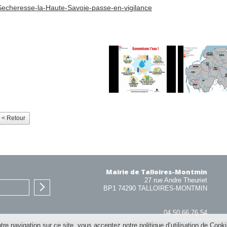
Secheresse-la-Haute-Savoie-passe-en-vigilance
< Retour
Mairie de Talloires-Montmin
27 rue Andre Theuriet
BP1 74290 TALLOIRES-MONTMIN
04 50 66 76 54
re navigation sur ce site, vous acceptez notre politique d’utilisation de Cook