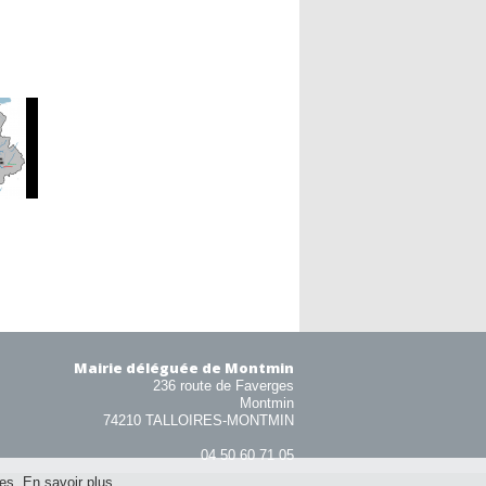
Mairie déléguée de Montmin
236 route de Faverges
Montmin
74210 TALLOIRES-MONTMIN
04 50 60 71 05
ies.
En savoir plus