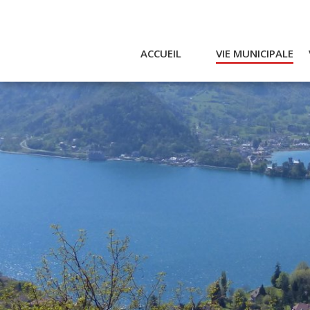
ACCUEIL
VIE MUNICIPALE
Actualités et agenda
Ac
Conseil municipal
A
Actes
Réglementaires
Services municipaux
Intercommunalité
Bulletin communal
CCAS
Enfance
Emplois / Marchés
Finances