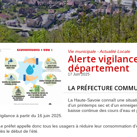
Centre de loisirs et
Mercredis
Subventions
périscolaire
périscolaire
Vacances scolaires
Vie municipale - Actualité Locale
Alerte vigilanc
département
17 Juin 2025
LA PRÉFECTURE COMM
La Haute-Savoie connaît une situat
d’un printemps sec et d’un enneigem
baisse continue des cours d’eau et 
igilance à partir du 16 juin 2025.
Le préfet appelle donc tous les usagers à réduire leur consommation d’e
ès le début de l’été.