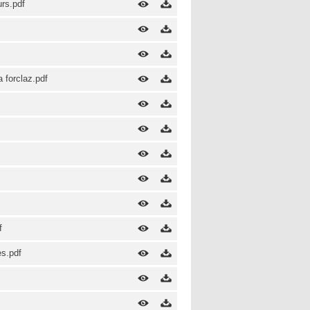
rs.pdf
a forclaz.pdf
f
es.pdf