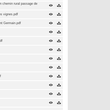
min chemin rural passage de
s vignes.pdf
int Germain.pdf
df
f