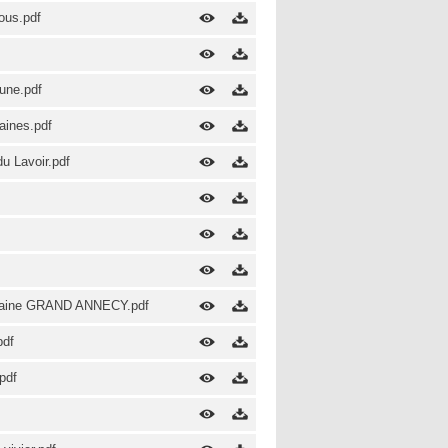
ous.pdf
une.pdf
aines.pdf
u Lavoir.pdf
 urbaine GRAND ANNECY.pdf
pdf
pdf