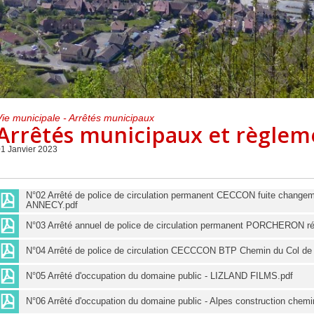
Centre de loisirs et
Mercredis
Subventions
périscolaire
périscolaire
Vacances scolaires
Vie municipale - Arrêtés municipaux
Arrêtés municipaux et règlem
1 Janvier 2023
N°02 Arrêté de police de circulation permanent CECCON fuite chang
ANNECY.pdf
N°03 Arrêté annuel de police de circulation permanent PORCHERON rése
N°04 Arrêté de police de circulation CECCCON BTP Chemin du Col de l
N°05 Arrêté d'occupation du domaine public - LIZLAND FILMS.pdf
N°06 Arrêté d'occupation du domaine public - Alpes construction chemi