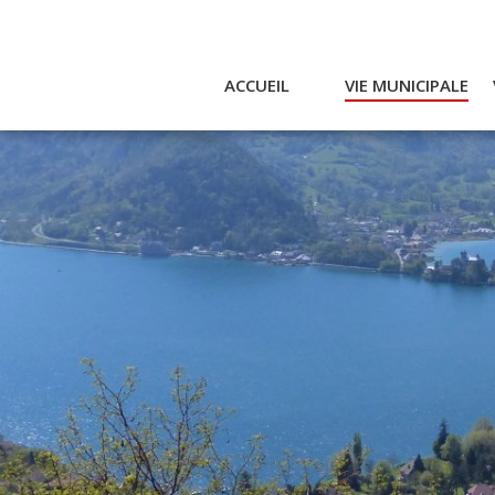
ACCUEIL
VIE MUNICIPALE
Actualités et agenda
Ac
Conseil municipal
A
Actes
Réglementaires
Services municipaux
Intercommunalité
Bulletin communal
CCAS
Enfance
Emplois / Marchés
Finances