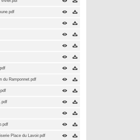
vivier.pdf
mune.pdf
pdf
min du Ramponnet.pdf
.pdf
.pdf
p.pdf
serie Place du Lavoir.pdf