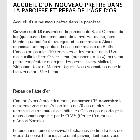
ACCUEIL D’UN NOUVEAU PRÊTRE DANS
LA PAROISSE ET REPAS DE L’ÂGE D’OR
Accueil d'un nouveau prêtre dans la paroisse
Ce vendredi 18 novembre
, la paroisse de Saint Germain du
lac (qui couvre les communes de la rive Est du lac, hors
Montmin rattachée à Faverges; et la commune d’Alex)
organisait son repas dans la salle communale de Bluffy.
L’occasion pour les 100 convives et les maires de la Rive
d’accueillir le Père Olivier Fleau (prononcez « flo »), nouveau
prêtre coopérateur qui rejoint les pères Thierry Mollard,
Stéphane Raux et Maurice Riguet. Nous souhaitons donc la
bienvenue au Père Fleau !
Repas de l'âge d'or
Comme évoqué précédemment,
ce samedi 19 novembre
la
deuxième vague de 75 habitants de 70 ans et plus se
retrouvait au restaurant de l’hôtel les Grillons pour partager le
repas annuel organisé par le CCAS (Centre Communal
d’Action Sociale).
Le prochain moment convivial d’échanges se tiendra lors des
vœux du conseil municipal courant janvier, dont nous vous