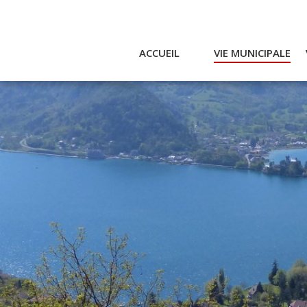
ACCUEIL
VIE MUNICIPALE
Actualités et agenda
Ac
Conseil municipal
A
Actes
Réglementaires
Services municipaux
Intercommunalité
Bulletin communal
CCAS
Enfance
Emplois / Marchés
Finances