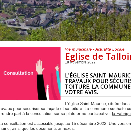
Centre de loisirs et
Mercredis
Subventions
périscolaire
périscolaire
Vacances scolaires
Vie municipale - Actualité Locale
Eglise de Tallo
18 Novembre 2022
L'ÉGLISE SAINT-MAURIC
TRAVAUX POUR SÉCURIS
TOITURE. LA COMMUNE
VOTRE AVIS.
L'église Saint-Maurice, située dans 
travaux pour sécuriser sa façade et sa toiture. La commune souhaite con
prendre part à la consultation sur sa plateforme participative:
la Fabriq
La consultation est accessible jusqu'au 15 décembre 2022. Une version
mairie, ainsi que les documents annexes.