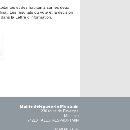
abitantes et des habitants sur les deux
inal. Les résultats du vote et la décision
dans la Lettre d'information.
Mairie déléguée de Montmin
236 route de Faverges
Montmin
74210 TALLOIRES-MONTMIN
04 50 60 71 05