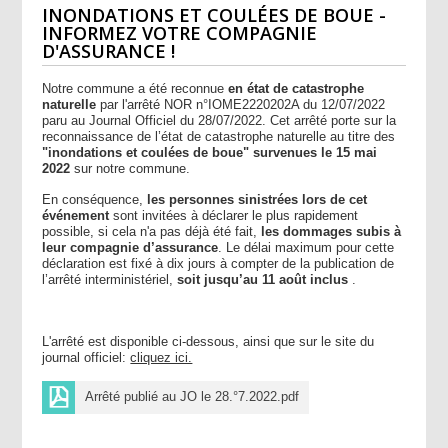
INONDATIONS ET COULÉES DE BOUE -
INFORMEZ VOTRE COMPAGNIE
D'ASSURANCE !
Notre commune a été reconnue
en état de catastrophe
naturelle
par l'arrêté NOR n°IOME2220202A du 12/07/2022
paru au Journal Officiel du 28/07/2022. Cet arrêté porte sur la
reconnaissance de l’état de catastrophe naturelle au titre des
"inondations et coulées de boue" survenues le 15 mai
2022
sur notre commune.
En conséquence,
les personnes sinistrées lors de cet
événement
sont invitées à déclarer le plus rapidement
possible, si cela n'a pas déjà été fait,
les dommages subis à
leur compagnie d’assurance
. Le délai maximum pour cette
déclaration est fixé à dix jours à compter de la publication de
l’arrêté interministériel,
soit jusqu’au 11 août inclus
.
L'arrêté est disponible ci-dessous, ainsi que sur le site du
journal officiel:
cliquez ici.
Arrêté publié au JO le 28.°7.2022.pdf