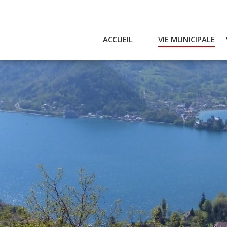
ACCUEIL
VIE MUNICIPALE
Actualités et agenda
Ac
Conseil municipal
A
Actes
Réglementaires
Services municipaux
Intercommunalité
Bulletin communal
CCAS
Enfance
Emplois / Marchés
Finances