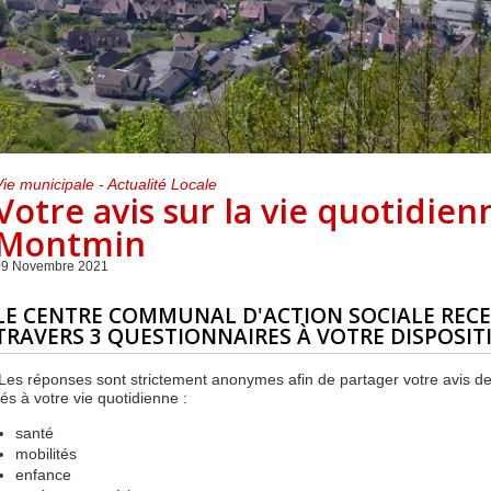
Centre de loisirs et
Mercredis
Subventions
périscolaire
périscolaire
Vacances scolaires
Vie municipale - Actualité Locale
Votre avis sur la vie quotidienn
Montmin
09 Novembre 2021
LE CENTRE COMMUNAL D'ACTION SOCIALE RECE
TRAVERS 3 QUESTIONNAIRES À VOTRE DISPOSIT
Les réponses sont strictement anonymes afin de partager votre avis de 
iés à votre vie quotidienne :
santé
mobilités
enfance