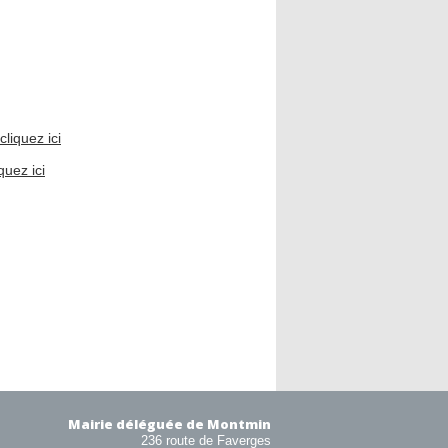
cliquez ici
iquez ici
Mairie déléguée de Montmin
236 route de Faverges