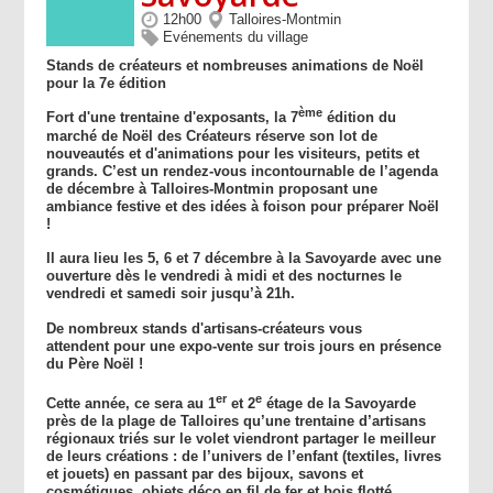
12h00
Talloires-Montmin
Evénements du village
Stands de créateurs et nombreuses animations de Noël
pour la 7e édition
ème
Fort d'une trentaine d'exposants, la 7
édition du
marché de Noël des Créateurs réserve son lot de
nouveautés et d'animations pour les visiteurs, petits et
grands. C’est un rendez-vous incontournable de l’agenda
de décembre à Talloires-Montmin proposant une
ambiance festive et des idées à foison pour préparer Noël
!
Il aura lieu les 5, 6 et 7 décembre à la Savoyarde avec une
ouverture dès le vendredi à midi et des nocturnes le
vendredi et samedi soir jusqu’à 21h.
De nombreux stands d'artisans-créateurs vous
attendent pour une expo-vente sur trois jours en présence
du Père Noël !
er
e
Cette année, ce sera au 1
et 2
étage de la Savoyarde
près de la plage de Talloires qu’une trentaine d’artisans
régionaux triés sur le volet viendront partager le meilleur
de leurs créations : de l’univers de l’enfant (textiles, livres
et jouets) en passant par des bijoux, savons et
cosmétiques, objets déco en fil de fer et bois flotté,