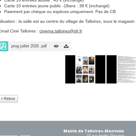
Carte 10 entrées adulte : 45 € (inchangé)
Carte 10 entrées jeune public -18ans : 38 € (inchangé)
Paiement par chèque ou espèces uniquement. Pas de CB
ituation : la salle est au centre du village de Talloires, sous le magasin 
Email Ciné Talloires :
cinema.talloires@sfr.fr
prog juillet 2026 .pdf
< Retour
Mairie de Talloires-Montmin
27 rue Andre Theuriet