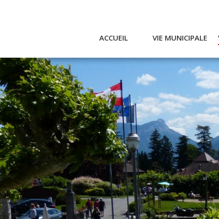
ACCUEIL
VIE MUNICIPALE
Actualités et agenda
Ac
Conseil municipal
A
Actes
Réglementaires
Services municipaux
Intercommunalité
Bulletin communal
CCAS
Enfance
Emplois / Marchés
Finances