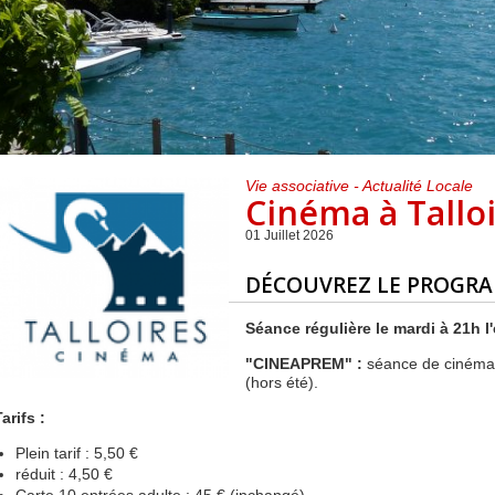
Centre de loisirs et
Mercredis
Subventions
périscolaire
périscolaire
Vacances scolaires
Vie associative - Actualité Locale
Cinéma à Tall
01 Juillet 2026
DÉCOUVREZ LE PROGRA
Séance régulière le mardi à 21h l'
"CINEAPREM" :
séance de cinéma 
(hors été).
Tarifs :
Plein tarif : 5,50 €
réduit : 4,50 €