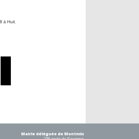
8 à Huit.
Mairie déléguée de Montmin
236 route de Faverges