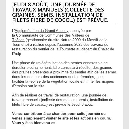
JEUDI 8 AOÛT, UNE JOURNÉE DE
TRAVAUX MANUELS (COLLECTE DES
GRAINES, SEMIS, INSTALLATION DE
FILETS FIBRE DE COCO...) EST PRÉVUE.
L'
Agglomération du Grand Annecy
, appuyée par
la
Communauté de Communes des Vallées de
Thônes
(gestionnaire du site Natura 2000 du Massif de la
Tournette) a réalisé depuis l'automne 2023 des travaux de
restauration du sentier de la Tournette au départ du Chalet de
l'Aulp.
Une phase de revégétalisation des sentes annexes va se
dérouler prochainement. Elle consiste à récolter des graines
des prairies présentes à proximité du sentier afin de les semer
dans les secteurs des anciennes sentes fermées, pour
faciliter la reprise de la végétation locale et limiter les risques
d'érosion sur le site.
Afin de réaliser ce travail de restauration, une journée de
travaux manuels (collecte des graines, semis, installation de
filets fibre de coco...) est prévue le
Jeudi 8 août.
Venez contribuer à ce chantier pour cette journée ou
venez simplement visiter le site et les actions en cours.
Vous y êtes bienvenu·es !