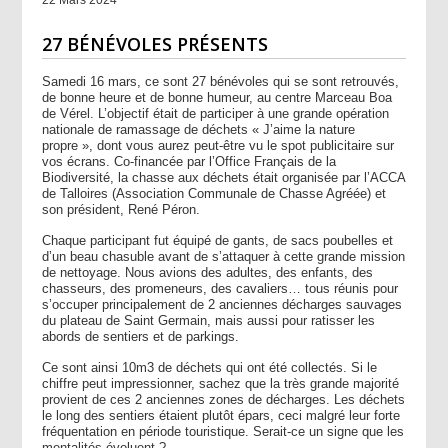
27 BÉNÉVOLES PRÉSENTS
Samedi 16 mars, ce sont 27 bénévoles qui se sont retrouvés,
de bonne heure et de bonne humeur, au centre Marceau Boa
de Vérel. L’objectif était de participer à une grande opération
nationale de ramassage de déchets « J’aime la nature
propre », dont vous aurez peut-être vu le spot publicitaire sur
vos écrans. Co-financée par l’Office Français de la
Biodiversité, la chasse aux déchets était organisée par l’ACCA
de Talloires (Association Communale de Chasse Agréée) et
son président, René Péron.
Chaque participant fut équipé de gants, de sacs poubelles et
d’un beau chasuble avant de s’attaquer à cette grande mission
de nettoyage. Nous avions des adultes, des enfants, des
chasseurs, des promeneurs, des cavaliers… tous réunis pour
s’occuper principalement de 2 anciennes décharges sauvages
du plateau de Saint Germain, mais aussi pour ratisser les
abords de sentiers et de parkings.
Ce sont ainsi 10m3 de déchets qui ont été collectés. Si le
chiffre peut impressionner, sachez que la très grande majorité
provient de ces 2 anciennes zones de décharges. Les déchets
le long des sentiers étaient plutôt épars, ceci malgré leur forte
fréquentation en période touristique. Serait-ce un signe que les
mentalités évoluent ?