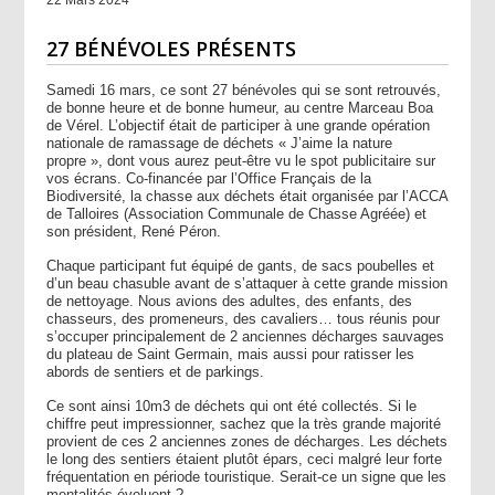
27 BÉNÉVOLES PRÉSENTS
Samedi 16 mars, ce sont 27 bénévoles qui se sont retrouvés,
de bonne heure et de bonne humeur, au centre Marceau Boa
de Vérel. L’objectif était de participer à une grande opération
nationale de ramassage de déchets « J’aime la nature
propre », dont vous aurez peut-être vu le spot publicitaire sur
vos écrans. Co-financée par l’Office Français de la
Biodiversité, la chasse aux déchets était organisée par l’ACCA
de Talloires (Association Communale de Chasse Agréée) et
son président, René Péron.
Chaque participant fut équipé de gants, de sacs poubelles et
d’un beau chasuble avant de s’attaquer à cette grande mission
de nettoyage. Nous avions des adultes, des enfants, des
chasseurs, des promeneurs, des cavaliers… tous réunis pour
s’occuper principalement de 2 anciennes décharges sauvages
du plateau de Saint Germain, mais aussi pour ratisser les
abords de sentiers et de parkings.
Ce sont ainsi 10m3 de déchets qui ont été collectés. Si le
chiffre peut impressionner, sachez que la très grande majorité
provient de ces 2 anciennes zones de décharges. Les déchets
le long des sentiers étaient plutôt épars, ceci malgré leur forte
fréquentation en période touristique. Serait-ce un signe que les
mentalités évoluent ?