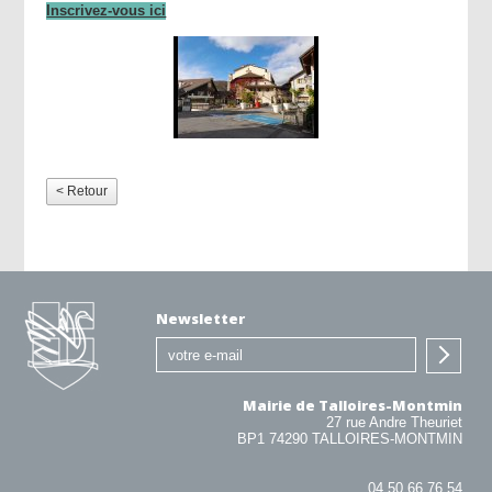
Inscrivez-vous ici
< Retour
Newsletter
Mairie de Talloires-Montmin
27 rue Andre Theuriet
BP1 74290 TALLOIRES-MONTMIN
04 50 66 76 54