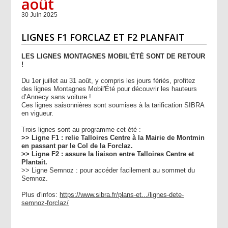
août
30 Juin 2025
LIGNES F1 FORCLAZ ET F2 PLANFAIT
LES LIGNES MONTAGNES MOBIL'ÉTÉ SONT DE RETOUR
!
Du 1er juillet au 31 août, y compris les jours fériés, profitez
des lignes Montagnes Mobil'Été pour découvrir les hauteurs
d’Annecy sans voiture !
Ces lignes saisonnières sont soumises à la tarification SIBRA
en vigueur.
Trois lignes sont au programme cet été :
>> Ligne F1 : relie Talloires Centre à la Mairie de Montmin
en passant par le Col de la Forclaz.
>> Ligne F2 : assure la liaison entre Talloires Centre et
Plantait.
>> Ligne Semnoz : pour accéder facilement au sommet du
Semnoz.
Plus d'infos:
https://www.sibra.fr/plans-et.../lignes-dete-
semnoz-forclaz/