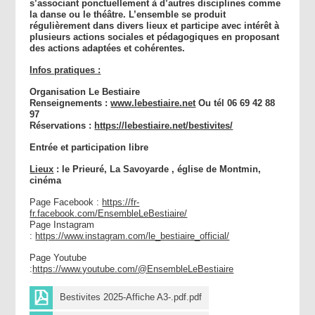
s’associant ponctuellement à d’autres disciplines comme
la danse ou le théâtre. L’ensemble se produit
régulièrement dans divers lieux et participe avec intérêt à
plusieurs actions sociales et pédagogiques en proposant
des actions adaptées et cohérentes.
Infos pratiques :
Organisation Le Bestiaire
Renseignements :
www.lebestiaire.net
Ou tél
06 69 42 88
97
Réservations :
https://lebestiaire.net/bestivites/
Entrée et participation libre
Lieux
: le Prieuré, La Savoyarde , église de Montmin,
cinéma
Page Facebook :
https://fr-
fr.facebook.com/EnsembleLeBestiaire/
Page Instagram
:
https://www.instagram.com/le_bestiaire_official/
Page Youtube
:
https://www.youtube.com/@EnsembleLeBestiaire
Bestivites 2025-Affiche A3-.pdf.pdf