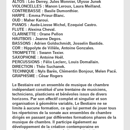
ALTOS : Léo Derrey, Jules Monnier, Ulysse Junek
VIOLONCELLES : Manon Leroux, Laura Meilland.
CONTREBASSE : Basile Dumonthier.
HARPE : Emma Prieur-Blanc.
OUD : Maher Karoui.
PIANOS : Aude-Liesse Michel, Ezequiel Castro.
FLUTE : Alexina Cheval.
CLARINETTE : Orane Pellon
HAUTBOIS : Jeanne Degos.
BASSONS : Adrien Goldschmidt, Josselin Bastide.
COR : Hippolyte de Villèle, Antoine Gonzales.
TROMPETTE : Swann Texier.
SAXOPHONE : Antoine Hoël.
PERCUSSIONS : Félix Leclerc, Louis Domallain.
DIRECTION : Théo Suchanek.
TECHNIQUE : Nyls Barès, Clémentin Bonjour, Melen Pacé.
GRAPHISME : César Rogers
Le Bestiaire
est un ensemble de musique de chambre
indépendant constitué d’une trentaine de musiciens,
techniciens, plasticiens et bénévoles issus de divers
horizons. Par son effectif complet et singulier et son
organisation à géométrie variable, Le Bestiaire ne se
limite à aucune formation, ce qui lui permet de jouer tous
les répertoires de la sonate aux ensembles de chambre
dirigés en passant par différentes formations phares de la
musique de chambre. Il participe également au
développement de la création contemporaine en