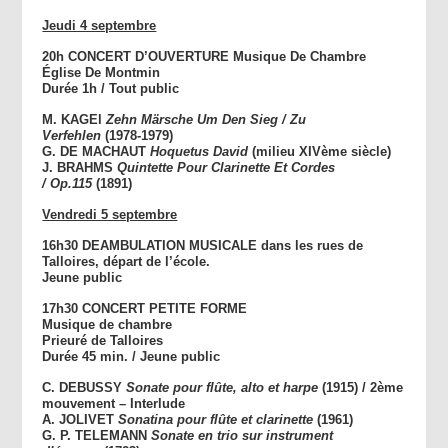
Jeudi 4 septembre
20h CONCERT D’OUVERTURE
Musique De Chambre
Église De Montmin
Durée 1h / Tout public
M. KAGEl
Zehn Märsche Um Den Sieg /
Zu
Verfehlen
(1978-1979)
G. DE MACHAUT
Hoquetus David
(milieu XIVème siècle)
J. BRAHMS
Quintette Pour Clarinette Et Cordes
/
Op.115
(1891)
Vendredi 5 septembre
16h30 DEAMBULATION MUSICALE dans les rues de
Talloires, départ de l’école.
Jeune public
17h30 CONCERT PETITE FORME
Musique de chambre
Prieuré de Talloires
Durée 45 min. / Jeune public
C. DEBUSSY
Sonate pour flûte, alto et harpe
(1915) / 2ème
mouvement – Interlude
A. JOLIVET
Sonatina pour flûte et clarinette
(1961)
G. P. TELEMANN
Sonate en trio sur instrument